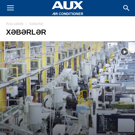
AUX
Ana səhifə
Xəbərlər
Kondisioner
XƏBƏRLƏR