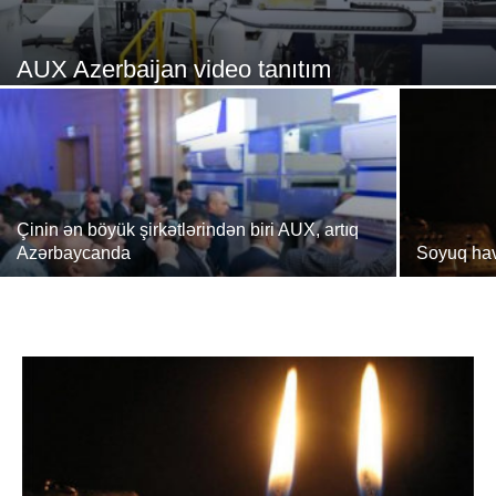
AUX Azerbaijan video tanıtım
Çinin ən böyük şirkətlərindən biri AUX, artıq
Azərbaycanda
Soyuq hav