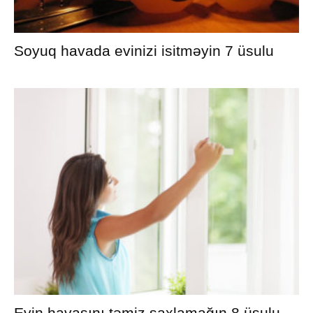
Soyuq havada evinizi isitməyin 7 üsulu
Evin havasını təmiz saxlamağın 8 üsulu