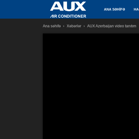
AUX
ANA SƏHİFƏ
HA
Ana səhifə
Xəbərlər
AUX Azerbaijan video tanıtım
Kondisioner