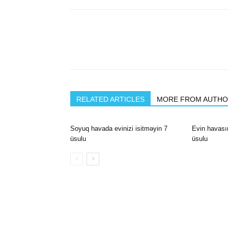
RELATED ARTICLES
MORE FROM AUTH
Soyuq havada evinizi isitməyin 7
Evin havası
üsulu
üsulu