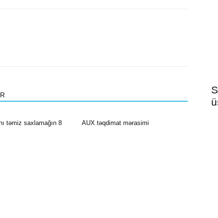
S
OR
ü
nı təmiz saxlamağın 8
AUX təqdimat mərasimi