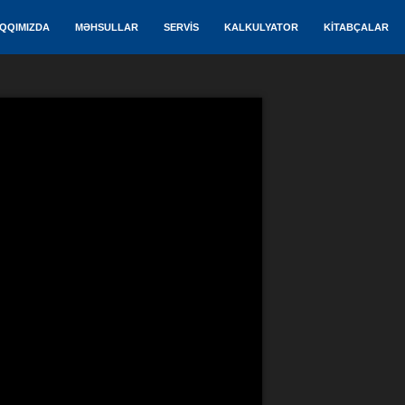
QQIMIZDA
MƏHSULLAR
SERVİS
KALKULYATOR
KİTABÇALAR