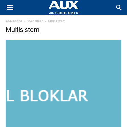
AUX
Ana səhifə
Məhsullar
Multisistem
Kondisioner
Multisistem