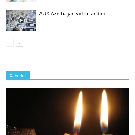
AUX Azerbaijan video tanıtım
Xəbərlər