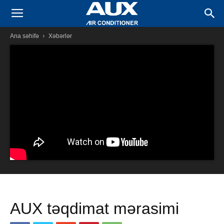
AUX
Ana səhifə
Xəbərlər
Kondisioner
AUX təqdimat mərasimi