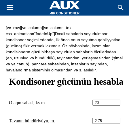
AUX
Kondisioner
[vc_row][vc_column][vc_column_text
css_animation=”fadeInUp”]Daxıli sahələrin soyudulması:
kondisoner seçimi edəndə, ilk öncə onun soyutma qabiliyyətinə
(gücünə) fikir vermək lazımdır. Öz növbəsində, lazım olan
kondisionerın gücü birbaşa soyudulan sahələrin ölcülərindən
(en, uzunluq və hündürlük), təyinatından, yerləşməsindən (şimal
və ya cənub), pəncərə sahəsindən, insanların sayından,
havalandırma sisteminin olmasından və s. asılıdır.