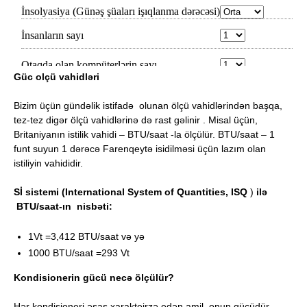
Güc olçü vahidləri
Bizim üçün gündəlik istifadə olunan ölçü vahidlərindən başqa,
tez-tez digər ölçü vahidlərinə də rast gəlinir . Misal üçün,
Britaniyanın istilik vahidi – BTU/saat -la ölçülür. BTU/saat – 1
funt suyun 1 dərəcə Farenqeytə isidilməsi üçün lazım olan
istiliyin vahididir.
Sİ sistemi (
International System of Quantities
, ISQ
)
ilə
BTU/saat-ın nisbəti:
1Vt =3,412 BTU/saat və yə
1000 BTU/saat =293 Vt
Kondisionerin gücü necə ölçülür?
Hər kondisioneri əsas xarakteirzə edən amil onun gücüdür