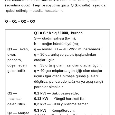
(soyutma gücü).
Təqribi
soyutma gücü Q (kilovatla) aşağıda
qəbul edilmiş metodla hesablanır:
Q = Q1 + Q2 + Q3
Q1 = S * h * q / 1000
, burada
S — otağın sahəsi (kv.m);
h — otağın hündürlüyü (m);
Q1
— Tavan,
q — əmsal, 30 — 40 Vt/kv. m. bərabərdir:
divar,
q = 30 qaranlıq və ya pis işıqlandırılan
pəncərə,
otaqlar üçün;
döşəmədən
q = 35 orta işıqlanması olan otaqlar üçün;
gələn istilik.
q = 40 çox miqdarda gün işiğı olan otaqlar
üçün.Əgər otağa birbaşa günəş şüaları
düşürsə, pəncərədə jalüz və ya açıq rəngli
pərdələr olmalıdır.
Q2
—
0,1 kVt
— Sakit vəziyyətdə;
İnsandan
0,13 kVt
— Yüngül hərəkəti ilə;
qələn istilik.
0,2 kVt
— Fiziki yüklənmə zamanı;
0,3 kVt
— Kompüterdən;
Q3
— Məişət