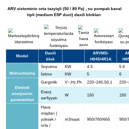
ARV sisteminin orta təzyiqli (50 / 80 Pa) , su pompalı kanal
tipli (medium ESP duct) daxili blokları
Daxili
ARVMD-
A
Model
blok
H045/4R1A
H0
Soyutma
KW
4.5
5.6
Məhsuldarlıq
İsitmə
KW
5
6
Gərginlik
V~,Hz,Ph
220~240,50,1
220~
Elektrik
Enerji
enerjisinin
W
150
150
sərfiyyatı
parametrləri
Hava
miqdarı (
yüksək /
m3/saat
950/760/665
950/
orta /