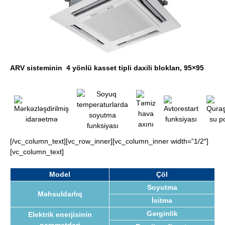
ARV sisteminin 4 yönlü kasset tipli daxili blokları, 95×95
[/vc_column_text][vc_row_inner][vc_column_inner width=”1/2″]
[vc_column_text]
Model
Çöl
Soyutma
Məhsuldarlıq
İsitmə
Gərginlik
Elektrik enerjisinin