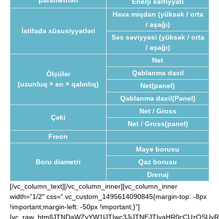
parametrləri
Enerji sərfiyyatı
Hava miqdarı (yüksək / orta
/ aşağı)
İstifadə xüsusiyyətləri
Səs səviyyəsi (yüksək / orta
/ aşağı)
Net
Qablanma daxil
Ölçülər
(uzunluq × en × qalınlıq)
Net(panel)
Qablanma daxil(Panel)
Net / Gross
Çəki
Net / Gross(panel)
Freon
Maye borusu
Boru diametri
Qaz borusu
Drenaj
[/vc_column_text][/vc_column_inner][vc_column_inner
width=”1/2″ css=”.vc_custom_1495614090845{margin-top: -8px
!important;margin-left: -50px !important;}”]
[vc_raw_html]JTNDaWZyYW1lJTIwc3JjJTNEJTIyaHR0cCUzQS