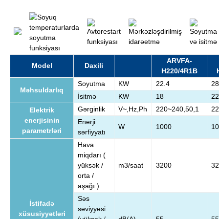
ARVFA-
Model
Daxili
H220/4R1B
Soyutma
KW
22.4
28
Məhsuldarlıq
İsitmə
KW
18
22
Gərginlik
V~,Hz,Ph
220~240,50,1
22
Elektrik
enerjisinin
Enerji
W
1000
10
parametrləri
sərfiyyatı
Hava
miqdarı (
yüksək /
m3/saat
3200
32
orta /
aşağı )
Səs
İstifadə
səviyyəsi
xüsusiyyətləri