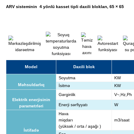
ARV sisteminin 4 yönlü kasset tipli daxili blokları, 65 × 65
Model
Daxili blok
Soyutma
KW
Məhsuldarlıq
İsitmə
KW
Gərginlik
V~,Hz,Ph
Elektrik enerjisinin
Enerji sərfiyyatı
W
parametrləri
Hava
miqdarı
m3/saat
(yüksək / orta / aşağı )
İstifadə