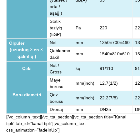
(yüksək /
dB(A)
55
55
orta /
aşağı)
Statik
təziyiq
Pa
220
22
(ESP)
Net
mm
1350×700×460
13
Ölçülər
(uzunluq × en ×
Qablanma
mm
1540×810×610
15
qalınlıq )
daxil
Net /
Çəki
kq.
91/110
91
Gross
Maye
mm(inch)
12.7(1/2)
12
borusu
Boru diametri
Qaz
mm(inch)
22.2(7/8)
22
borusu
Drenaj
mm
DN25
D
[/vc_column_text][/vc_tta_section][vc_tta_section title=”Kanal
tipli” tab_id=”kanal-tipli”][vc_column_text
css_animation=”fadeInUp”]