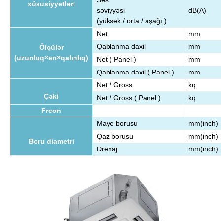
Səs
xüsusiyyətləri
səviyyəsi
dB(A)
(yüksək / orta / aşağı )
Net
mm
Qablanma daxil
mm
Ölçülər
(uzunluq×en×qalınlıq)
Net ( Panel )
mm
Qablanma daxil ( Panel )
mm
Net / Gross
kq.
Çəki
Net / Gross ( Panel )
kq.
Freon
Maye borusu
mm(inch)
Qaz borusu
mm(inch)
Boru diametri
Drenaj
mm(inch)