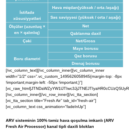
Hava miqdarı(yüksək / orta /aşağı)
İstifadə
Səs səviyyəsi (yüksək / orta / aşağı)
xüsusiyyətləri
Net
Ölçülər (uzunluq ×
en × qalınlıq)
Qablanma daxil
Çəki
Net/Gross
Maye borusu
Qaz borusu
Boru diametri
Drenaj borusu
[/vc_column_text][/vc_column_inner][vc_column_inner
width=”1/2″ css=”.vc_custom_1495626058945{margin-top: -8px
!important;margin-left: -50px !important;}”]
[vc_raw_html]JTNDaWZyYW1lJTIwc3JjJTNEJTIyaHR0cCUzQSUy
[/vc_column_inner][/vc_row_inner][/vc_tta_section]
[vc_tta_section title=”Fresh Air” tab_id=”fresh-air”]
[vc_column_text css_animation=”fadeInUp”]
ARV sisteminin 100% təmiz hava qoşulma imkanlı (ARV
Fresh Air Processor) kanal tipli daxili blokları