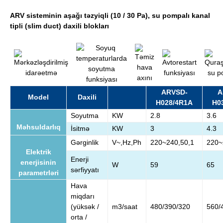
ARV sisteminin aşağı təzyiqli (10 / 30 Pa), su pompalı kanal
tipli (slim duct) daxili blokları
ARVSD-
A
Model
Daxili
H028/4R1A
H0
Soyutma
KW
2.8
3.6
Məhsuldarlıq
İsitmə
KW
3
4.3
Gərginlik
V~,Hz,Ph
220~240,50,1
220~
Elektrik
Enerji
enerjisinin
W
59
65
sərfiyyatı
parametrləri
Hava
miqdarı
(yüksək /
m3/saat
480/390/320
560/
orta /