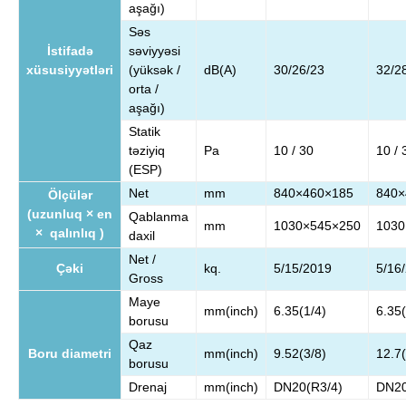
aşağı)
Səs
İstifadə
səviyyəsi
xüsusiyyətləri
(yüksək /
dB(A)
30/26/23
32/2
orta /
aşağı)
Statik
təziyiq
Pa
10 / 30
10 / 
(ESP)
Net
mm
840×460×185
840×
Ölçülər
(uzunluq × en
Qablanma
mm
1030×545×250
1030
× qalınlıq )
daxil
Net /
Çəki
kq.
5/15/2019
5/16
Gross
Maye
mm(inch)
6.35(1/4)
6.35(
borusu
Qaz
Boru diametri
mm(inch)
9.52(3/8)
12.7(
borusu
Drenaj
mm(inch)
DN20(R3/4)
DN20