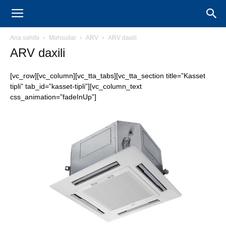
AUX
Ana səhifə
Məhsullar
ARV
ARV daxili
Kondisioner
ARV daxili
[vc_row][vc_column][vc_tta_tabs][vc_tta_section title=”Kasset
tipli” tab_id=”kasset-tipli”][vc_column_text
css_animation=”fadeInUp”]