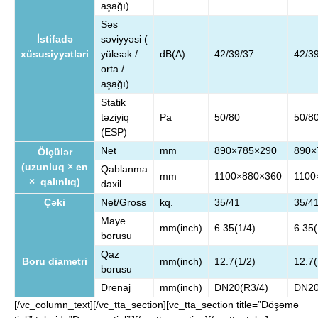
aşağı)
Səs
İstifadə
səviyyəsi (
xüsusiyyətləri
yüksək /
dB(A)
42/39/37
42/3
orta /
aşağı)
Statik
təziyiq
Pa
50/80
50/8
(ESP)
Net
mm
890×785×290
890×
Ölçülər
(uzunluq × en
Qablanma
mm
1100×880×360
1100
× qalınlıq)
daxil
Çəki
Net/Gross
kq.
35/41
35/4
Maye
mm(inch)
6.35(1/4)
6.35(
borusu
Qaz
Boru diametri
mm(inch)
12.7(1/2)
12.7(
borusu
Drenaj
mm(inch)
DN20(R3/4)
DN20
[/vc_column_text][/vc_tta_section][vc_tta_section title=”Döşəmə