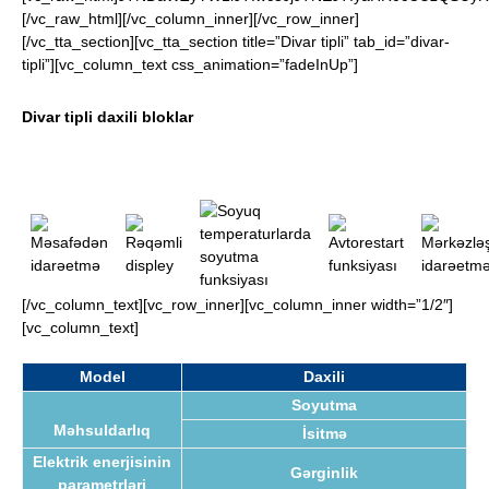
[/vc_raw_html][/vc_column_inner][/vc_row_inner]
[/vc_tta_section][vc_tta_section title=”Divar tipli” tab_id=”divar-
tipli”][vc_column_text css_animation=”fadeInUp”]
Divar tipli daxili bloklar
[/vc_column_text][vc_row_inner][vc_column_inner width=”1/2″]
[vc_column_text]
Model
Daxili
Soyutma
Məhsuldarlıq
İsitmə
Elektrik enerjisinin
Gərginlik
parametrləri